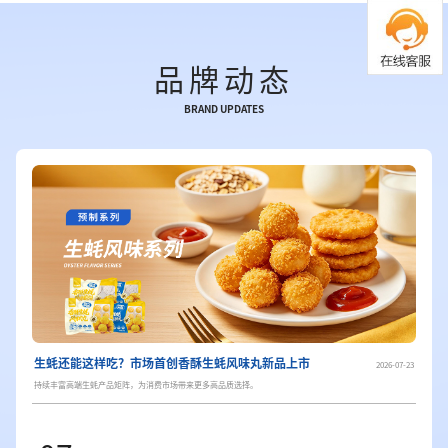
全产业链
构建生态养殖、精深加工、全国运营与数智化升级于一体的全产
品牌动态
BRAND UPDATES
生蚝还能这样吃？市场首创香酥生蚝风味丸新品上市
2026-07-23
持续丰富高端生蚝产品矩阵，为消费市场带来更多高品质选择。