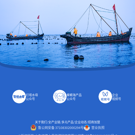
灯塔水母
蝾螈海产品
企业
公众号
公众号
视频号
关于我们
/
全产业链
/
多元产品
/
企业动态
/
招商加盟
鲁公网安备 37108302000294号
营业执照