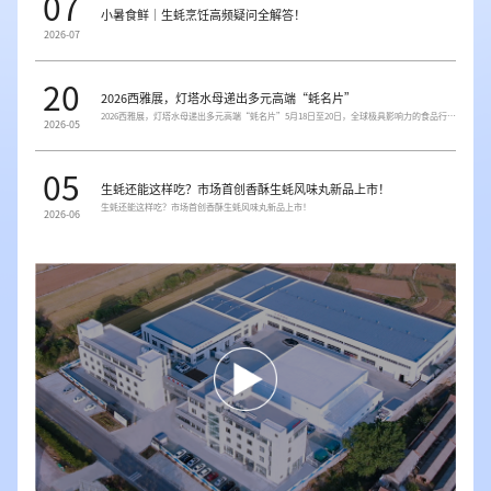
07
小暑食鲜｜生蚝烹饪高频疑问全解答！
2026-07
20
2026西雅展，灯塔水母递出多元高端“蚝名片”
2026西雅展，灯塔水母递出多元高端“蚝名片”5月18日至20日，全球极具影响力的食品行业盛会——2026 SIAL西雅国际食品和饮料展览会在上海新国际博览中心成功举办。展会期间，由威海市海洋发展局主办，中国水产流通与...
2026-05
05
生蚝还能这样吃？市场首创香酥生蚝风味丸新品上市！
生蚝还能这样吃？市场首创香酥生蚝风味丸新品上市！
2026-06